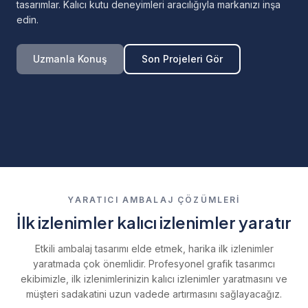
tasarımlar. Kalıcı kutu deneyimleri aracılığıyla markanızı inşa
edin.
Uzmanla Konuş
Son Projeleri Gör
YARATICI AMBALAJ ÇÖZÜMLERİ
İlk izlenimler kalıcı izlenimler yaratır
Etkili ambalaj tasarımı elde etmek, harika ilk izlenimler
yaratmada çok önemlidir. Profesyonel grafik tasarımcı
ekibimizle, ilk izlenimlerinizin kalıcı izlenimler yaratmasını ve
müşteri sadakatini uzun vadede artırmasını sağlayacağız.